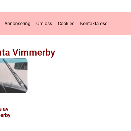
Annonsering
Om oss
Cookies
Kontakta oss
ruta Vimmerby
e av
merby