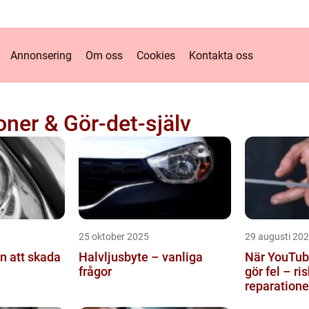
Annonsering
Om oss
Cookies
Kontakta oss
oner & Gör-det-själv
25 oktober 2025
29 augusti 20
n att skada
Halvljusbyte – vanliga
När YouTub
frågor
gör fel – r
reparatione