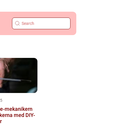
25
e-mekanikern
iskerna med DIY-
r