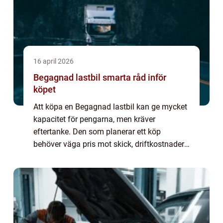
16 april 2026
Begagnad lastbil smarta råd inför
köpet
Att köpa en Begagnad lastbil kan ge mycket
kapacitet för pengarna, men kräver
eftertanke. Den som planerar ett köp
behöver väga pris mot skick, driftkostnader
och framtida behov. Med rätt kunskap går
det att hitta ett fordon som både är tryggt,
lönsa...