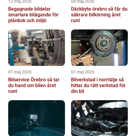
12 maj 2026
04 maj 2026
Begagnade bildelar
Däckbyte örebro så får du
smartare bilägande för
säkrare bilkörning året
plånbok och miljö
runt
01 maj 2026
01 maj 2026
Bilservice Örebro så tar
Bilverkstad i norrtälje så
du hand om bilen året
hittar du rätt verkstad för
runt
din bil