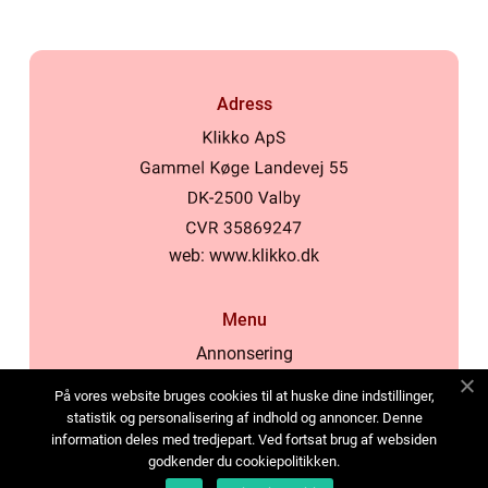
Adress
web:
www.klikko.dk
Menu
Annonsering
Om oss
På vores website bruges cookies til at huske dine indstillinger,
Cookies
statistik og personalisering af indhold og annoncer. Denne
information deles med tredjepart. Ved fortsat brug af websiden
Kontakta oss
godkender du cookiepolitikken.
Sitemap