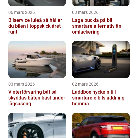
06 mars 2026
03 mars 2026
Bilservice luleå så håller
Laga buckla på bil
du bilen i toppskick året
smartare alternativ än
runt
omlackering
03 mars 2026
02 mars 2026
Vinterförvaring båt så
Laddbox nyckeln till
skyddas båten bäst under
smartare elbilsladdning
lågsäsong
hemma