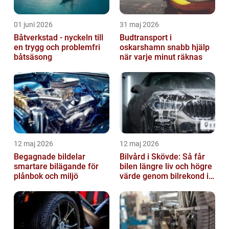
01 juni 2026
31 maj 2026
Båtverkstad - nyckeln till
Budtransport i
en trygg och problemfri
oskarshamn snabb hjälp
båtsäsong
när varje minut räknas
12 maj 2026
12 maj 2026
Begagnade bildelar
Bilvård i Skövde: Så får
smartare bilägande för
bilen längre liv och högre
plånbok och miljö
värde genom bilrekond i
Skövde