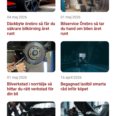
04 maj 2026
01 maj 2026
Däckbyte örebro så får du
Bilservice Örebro så tar
säkrare bilkörning året
du hand om bilen året
runt
runt
01 maj 2026
16 april 2026
Bilverkstad i norrtälje så
Begagnad lastbil smarta
hittar du rätt verkstad för
råd inför köpet
din bil