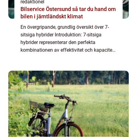
redaktionel
Bilservice Östersund så tar du hand om
bilen i jämtländskt klimat
En övergripande, grundlig översikt över 7-
sitsiga hybrider Introduktion: 7-sitsiga
hybrider representerar den perfekta
kombinationen av effektivitet och kapacitet
för familjer och stora grupper. Dessa bilar
erbjuder både miljövänlig hybridteknologi
o...