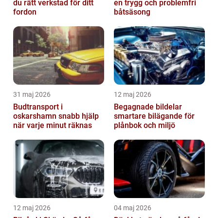
du rätt verkstad för ditt
en trygg och problemfri
fordon
båtsäsong
31 maj 2026
12 maj 2026
Budtransport i
Begagnade bildelar
oskarshamn snabb hjälp
smartare bilägande för
när varje minut räknas
plånbok och miljö
12 maj 2026
04 maj 2026