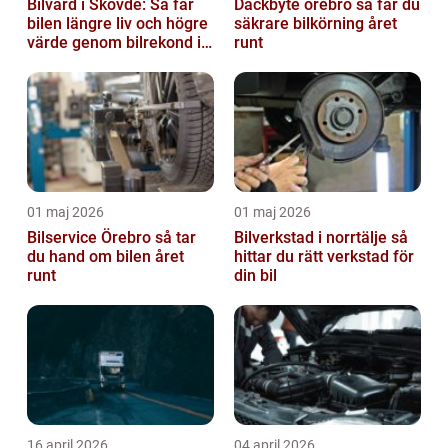
Bilvård i Skövde: Så får
Däckbyte örebro så får du
bilen längre liv och högre
säkrare bilkörning året
värde genom bilrekond i
runt
Skövde
01 maj 2026
01 maj 2026
Bilservice Örebro så tar
Bilverkstad i norrtälje så
du hand om bilen året
hittar du rätt verkstad för
runt
din bil
16 april 2026
04 april 2026