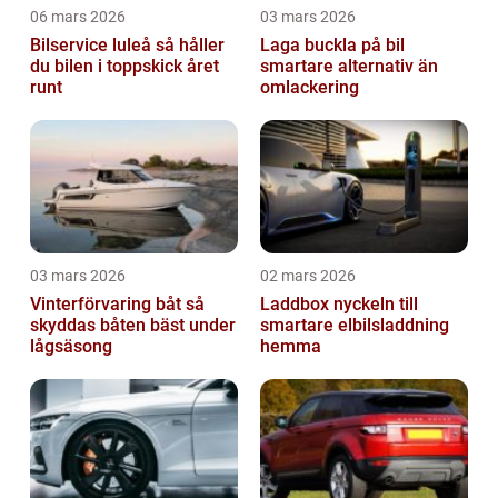
06 mars 2026
03 mars 2026
Bilservice luleå så håller
Laga buckla på bil
du bilen i toppskick året
smartare alternativ än
runt
omlackering
03 mars 2026
02 mars 2026
Vinterförvaring båt så
Laddbox nyckeln till
skyddas båten bäst under
smartare elbilsladdning
lågsäsong
hemma