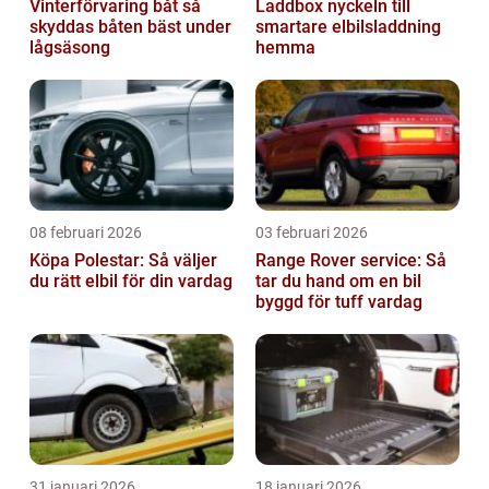
Vinterförvaring båt så
Laddbox nyckeln till
skyddas båten bäst under
smartare elbilsladdning
lågsäsong
hemma
08 februari 2026
03 februari 2026
Köpa Polestar: Så väljer
Range Rover service: Så
du rätt elbil för din vardag
tar du hand om en bil
byggd för tuff vardag
31 januari 2026
18 januari 2026