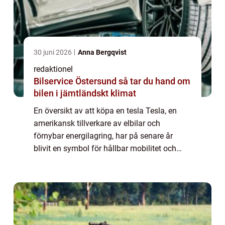
30 juni 2026
Anna Bergqvist
redaktionel
Bilservice Östersund så tar du hand om
bilen i jämtländskt klimat
En översikt av att köpa en tesla Tesla, en
amerikansk tillverkare av elbilar och
förnybar energilagring, har på senare år
blivit en symbol för hållbar mobilitet och
innovativ teknik. Att köpa en Tesla innebär
inte bara att investera i en exklusiv och...