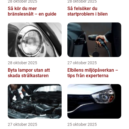
28 oktober 2025
28 oktober 2025
Så kör du mer
Så felsöker du
bränslesnålt – en guide
startproblem i bilen
28 oktober 2025
27 oktober 2025
Byta lampor utan att
Elbilens miljöpåverkan –
skada strålkastaren
tips från experterna
27 oktober 2025
25 oktober 2025