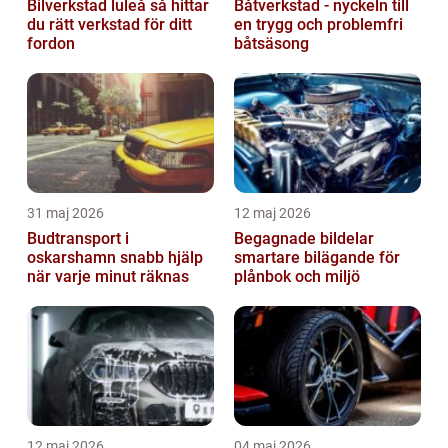
Bilverkstad luleå så hittar
Båtverkstad - nyckeln till
du rätt verkstad för ditt
en trygg och problemfri
fordon
båtsäsong
31 maj 2026
12 maj 2026
Budtransport i
Begagnade bildelar
oskarshamn snabb hjälp
smartare bilägande för
när varje minut räknas
plånbok och miljö
12 maj 2026
04 maj 2026