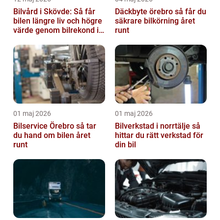
Bilvård i Skövde: Så får
Däckbyte örebro så får du
bilen längre liv och högre
säkrare bilkörning året
värde genom bilrekond i
runt
Skövde
01 maj 2026
01 maj 2026
Bilservice Örebro så tar
Bilverkstad i norrtälje så
du hand om bilen året
hittar du rätt verkstad för
runt
din bil