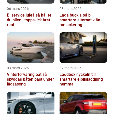
06 mars 2026
03 mars 2026
Bilservice luleå så håller
Laga buckla på bil
du bilen i toppskick året
smartare alternativ än
runt
omlackering
03 mars 2026
02 mars 2026
Vinterförvaring båt så
Laddbox nyckeln till
skyddas båten bäst under
smartare elbilsladdning
lågsäsong
hemma