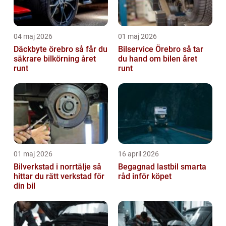
04 maj 2026
01 maj 2026
Däckbyte örebro så får du
Bilservice Örebro så tar
säkrare bilkörning året
du hand om bilen året
runt
runt
01 maj 2026
16 april 2026
Bilverkstad i norrtälje så
Begagnad lastbil smarta
hittar du rätt verkstad för
råd inför köpet
din bil