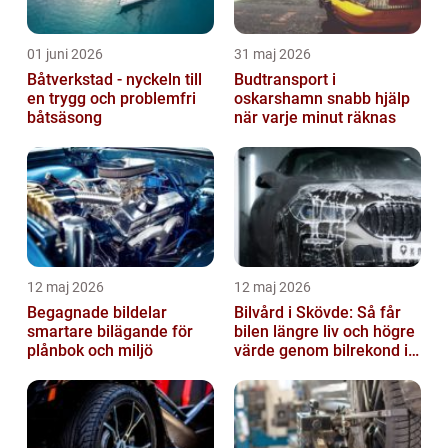
01 juni 2026
31 maj 2026
Båtverkstad - nyckeln till
Budtransport i
en trygg och problemfri
oskarshamn snabb hjälp
båtsäsong
när varje minut räknas
12 maj 2026
12 maj 2026
Begagnade bildelar
Bilvård i Skövde: Så får
smartare bilägande för
bilen längre liv och högre
plånbok och miljö
värde genom bilrekond i
Skövde