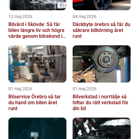
12 maj 2026
04 maj 2026
Bilvård i Skövde: Så får
Däckbyte örebro så får du
bilen längre liv och högre
säkrare bilkörning året
värde genom bilrekond i
runt
Skövde
01 maj 2026
01 maj 2026
Bilservice Örebro så tar
Bilverkstad i norrtälje så
du hand om bilen året
hittar du rätt verkstad för
runt
din bil