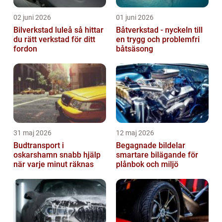
02 juni 2026
01 juni 2026
Bilverkstad luleå så hittar
Båtverkstad - nyckeln till
du rätt verkstad för ditt
en trygg och problemfri
fordon
båtsäsong
31 maj 2026
12 maj 2026
Budtransport i
Begagnade bildelar
oskarshamn snabb hjälp
smartare bilägande för
när varje minut räknas
plånbok och miljö