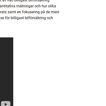
t av vad billigast bilförsäkring
vantitativa mätningar och hur olika
derats samt en fokusering på de mest
e för billigast bilförsäkring och