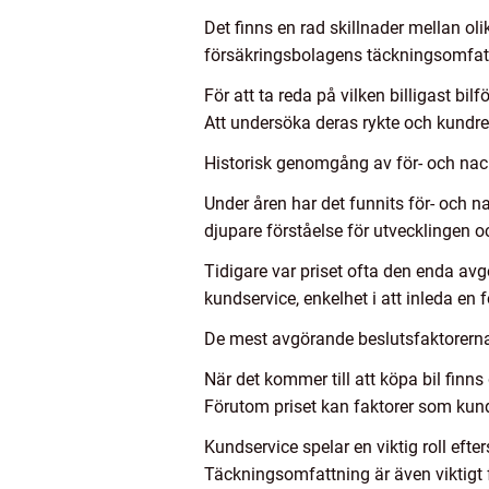
Det finns en rad skillnader mellan oli
försäkringsbolagens täckningsomfattni
För att ta reda på vilken billigast bi
Att undersöka deras rykte och kundrece
Historisk genomgång av för- och nackd
Under åren har det funnits för- och n
djupare förståelse för utvecklingen 
Tidigare var priset ofta den enda avg
kundservice, enkelhet i att inleda en f
De mest avgörande beslutsfaktorerna f
När det kommer till att köpa bil finns
Förutom priset kan faktorer som kunds
Kundservice spelar en viktig roll efter
Täckningsomfattning är även viktigt fö