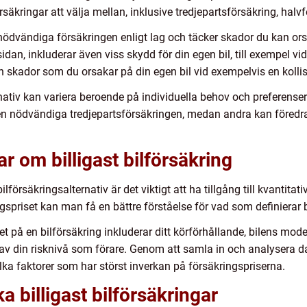
örsäkringar att välja mellan, inklusive tredjepartsförsäkring, halv
nödvändiga försäkringen enligt lag och täcker skador du kan ors
an, inkluderar även viss skydd för din egen bil, till exempel vid 
skador som du orsakar på din egen bil vid exempelvis en kollis
rnativ kan variera beroende på individuella behov och preferense
 nödvändiga tredjepartsförsäkringen, medan andra kan föredra
r om billigast bilförsäkring
bilförsäkringsalternativ är det viktigt att ha tillgång till kvanti
spriset kan man få en bättre förståelse för vad som definierar bi
t på en bilförsäkring inkluderar ditt körförhållande, bilens model
v din risknivå som förare. Genom att samla in och analysera d
ilka faktorer som har störst inverkan på försäkringspriserna.
a billigast bilförsäkringar