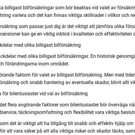
ka billigast bilförsäkringar som bör beaktas vid valet av försäkri
ng variera och det kan finnas viktiga skillnader i villkor och reg
lförsäkring som passar just dig är det viktigt att jämföra olika f
nsioner kan ge en viktig inblick i kvaliteten och effektiviteten a
elar med olika billigast bilförsäkring
ackdelar med olika billigast bilförsäkringar. En historisk genom
och förändringarna inom området.
örande faktorn för valet av billigast bilförsäkring. Men med tid
örsäkring och snabb hantering av eventuella skador, blivit allt vik
ör bilentusiaster vid val av bilförsäkring
 det flera avgörande faktorer som bilentusiaster bör överväga när d
ervice, täckningsomfattning och flexibilitet vara viktiga besluts
som det är viktigt att ha tillgång till snabb och effektiv hjälp om 
r att vara säker på att alla viktiga risker och skador täcks, samt