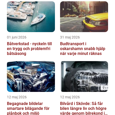
artikel kommer vi att ta en titt på ...
01 juni 2026
31 maj 2026
Båtverkstad - nyckeln till
Budtransport i
en trygg och problemfri
oskarshamn snabb hjälp
båtsäsong
när varje minut räknas
12 maj 2026
12 maj 2026
Begagnade bildelar
Bilvård i Skövde: Så får
smartare bilägande för
bilen längre liv och högre
plånbok och miljö
värde genom bilrekond i