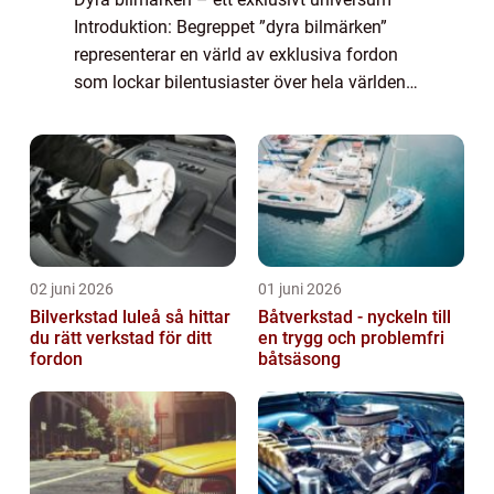
Introduktion: Begreppet ”dyra bilmärken”
representerar en värld av exklusiva fordon
som lockar bilentusiaster över hela världen.
Dessa bilar står för kvalitet, prestanda och
lyx och är eftert...
02 juni 2026
01 juni 2026
Bilverkstad luleå så hittar
Båtverkstad - nyckeln till
du rätt verkstad för ditt
en trygg och problemfri
fordon
båtsäsong