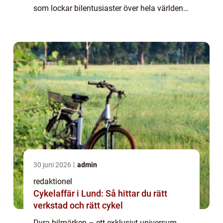
som lockar bilentusiaster över hela världen.
Dessa bilar står för kvalitet, prestanda och
lyx och är eftert...
30 juni 2026
admin
redaktionel
Cykelaffär i Lund: Så hittar du rätt
verkstad och rätt cykel
Dyra bilmärken – ett exklusivt universum