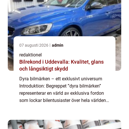
07 augusti 2026
admin
redaktionel
Bilrekond i Uddevalla: Kvalitet, glans
och långsiktigt skydd
Dyra bilmärken – ett exklusivt universum
Introduktion: Begreppet ”dyra bilmärken”
representerar en värld av exklusiva fordon
som lockar bilentusiaster över hela världen.
Dessa bilar står för kvalitet, prestanda och
lyx och är eftert...