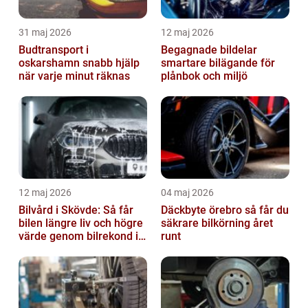
31 maj 2026
12 maj 2026
Budtransport i
Begagnade bildelar
oskarshamn snabb hjälp
smartare bilägande för
när varje minut räknas
plånbok och miljö
12 maj 2026
04 maj 2026
Bilvård i Skövde: Så får
Däckbyte örebro så får du
bilen längre liv och högre
säkrare bilkörning året
värde genom bilrekond i
runt
Skövde