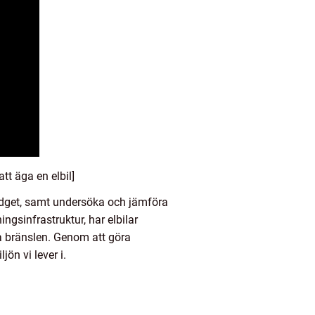
tt äga en elbil]
 budget, samt undersöka och jämföra
ngsinfrastruktur, har elbilar
a bränslen. Genom att göra
ön vi lever i.