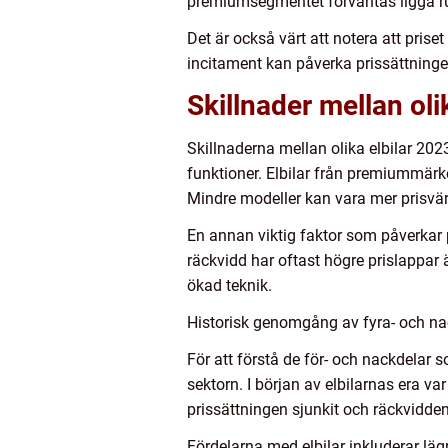
premiumsegmentet förväntas ligga ru
Det är också värt att notera att pris
incitament kan påverka prissättningen,
Skillnader mellan oli
Skillnaderna mellan olika elbilar 2023
funktioner. Elbilar från premiummärke
Mindre modeller kan vara mer prisvä
En annan viktig faktor som påverkar p
räckvidd har oftast högre prislappar 
ökad teknik.
Historisk genomgång av fyra- och nac
För att förstå de för- och nackdelar s
sektorn. I början av elbilarnas era 
prissättningen sjunkit och räckvidden
Fördelarna med elbilar inkluderar läg