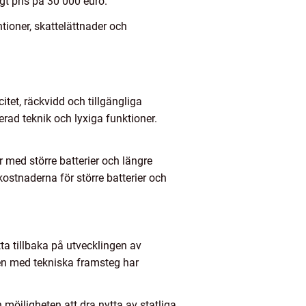
t pris på 30 000 euro.
tioner, skattelättnader och
itet, räckvidd och tillgängliga
rad teknik och lyxiga funktioner.
r med större batterier och längre
ostnaderna för större batterier och
tta tillbaka på utvecklingen av
Men med tekniska framsteg har
 möjligheten att dra nytta av statliga