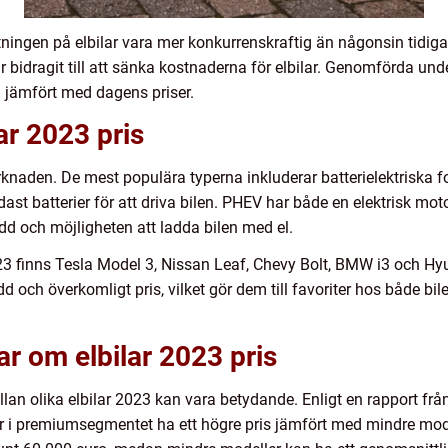
ttningen på elbilar vara mer konkurrenskraftig än någonsin tidig
 bidragit till att sänka kostnaderna för elbilar. Genomförda unde
 jämfört med dagens priser.
ar 2023 pris
arknaden. De mest populära typerna inkluderar batterielektriska
ast batterier för att driva bilen. PHEV har både en elektrisk mot
dd och möjligheten att ladda bilen med el.
3 finns Tesla Model 3, Nissan Leaf, Chevy Bolt, BMW i3 och Hyu
idd och överkomligt pris, vilket gör dem till favoriter hos både b
ar om elbilar 2023 pris
mellan olika elbilar 2023 kan vara betydande. Enligt en rapport f
 i premiumsegmentet ha ett högre pris jämfört med mindre modell