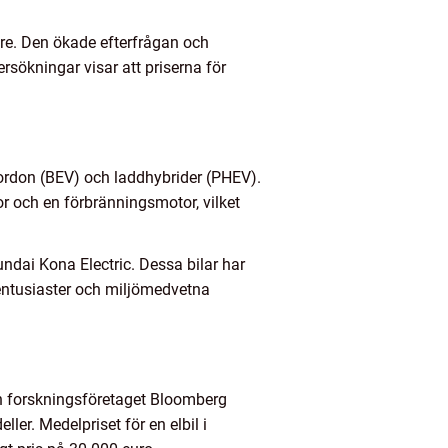
are. Den ökade efterfrågan och
rsökningar visar att priserna för
 fordon (BEV) och laddhybrider (PHEV).
or och en förbränningsmotor, vilket
ndai Kona Electric. Dessa bilar har
ilentusiaster och miljömedvetna
rån forskningsföretaget Bloomberg
er. Medelpriset för en elbil i