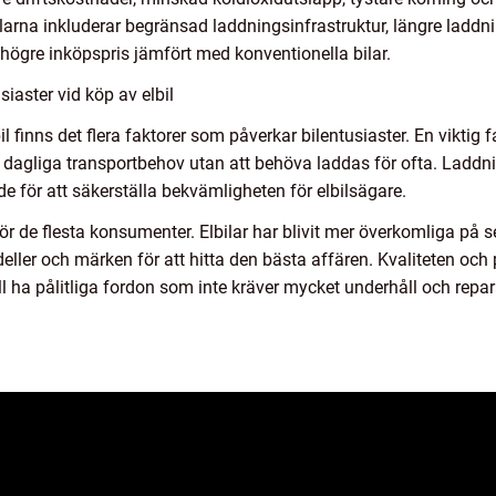
arna inkluderar begränsad laddningsinfrastruktur, längre laddnin
e högre inköpspris jämfört med konventionella bilar.
iaster vid köp av elbil
il finns det flera faktorer som påverkar bilentusiaster. En viktig 
s dagliga transportbehov utan att behöva laddas för ofta. Laddnin
e för att säkerställa bekvämligheten för elbilsägare.
r för de flesta konsumenter. Elbilar har blivit mer överkomliga på 
deller och märken för att hitta den bästa affären. Kvaliteten och 
vill ha pålitliga fordon som inte kräver mycket underhåll och repar