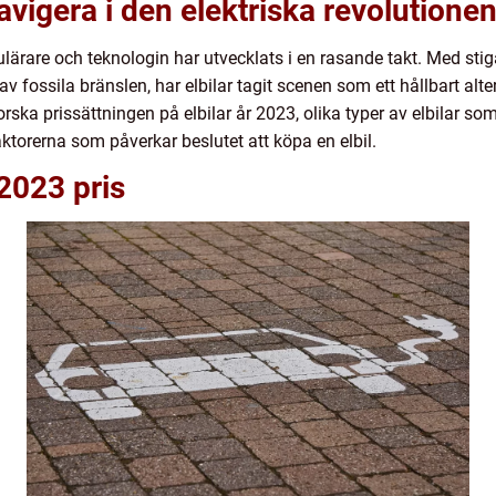
avigera i den elektriska revolutione
opulärare och teknologin har utvecklats i en rasande takt. Med st
 fossila bränslen, har elbilar tagit scenen som ett hållbart altern
ska prissättningen på elbilar år 2023, olika typer av elbilar som 
aktorerna som påverkar beslutet att köpa en elbil.
 2023 pris