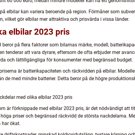
nt 60 000 euro, medan mindre modeller kan ha ett genomsnittlig
et på elbilar kan variera beroende på region. Förmåner som subven
 vilket gör elbilar mer attraktiva och prisvärda i vissa länder.
ka elbilar 2023 pris
 beror på flera faktorer som bilarnas märke, modell, batterikapac
n tenderar att vara dyrare, eftersom de ofta erbjuder mer avance
rda och lättillgängliga för konsumenter med begränsad budget.
riserna är batterikapaciteten och räckvidden på elbilar. Modelle
än de med mindre batterier. Detta beror på de högre produktionsk
kdelar med olika elbilar 2023 pris
om är förknippade med elbilar 2023 pris, är det nödvändigt att ti
var höga priser och begränsad räckvidd de största nackdelarna. 
 har ökat.
re driftskostnader, minskad koldioxidutsläpp, tystare körning och