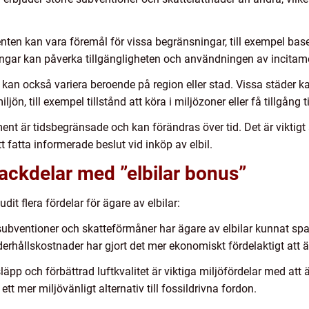
nten kan vara föremål för vissa begränsningar, till exempel baser
ningar kan påverka tillgängligheten och användningen av incitam
 kan också variera beroende på region eller stad. Vissa städer k
n, till exempel tillstånd att köra i miljözoner eller få tillgång t
nt är tidsbegränsade och kan förändras över tid. Det är viktigt
tt fatta informerade beslut vid inköp av elbil.
nackdelar med ”elbilar bonus”
udit flera fördelar för ägare av elbilar:
bventioner och skatteförmåner har ägare av elbilar kunnat spar
erhållskostnader har gjort det mer ekonomiskt fördelaktigt att äg
läpp och förbättrad luftkvalitet är viktiga miljöfördelar med att ä
t mer miljövänligt alternativ till fossildrivna fordon.