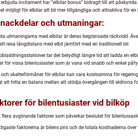
erbjuda incitament har ”elbilar bonus” bidragit till att påskynda
 det möjligt för elbilar att bli mer tillgängliga och attraktiva för e
 nackdelar och utmaningar:
sta utmaningarna med elbilar är deras begränsade räckvidd. Äve
att resa långdistans med elbil jämfört med en traditionell bil.
ddningsstationer tar det betydligt längre tid att ladda en elbil
nder för vissa bilentusiaster som är vana vid snabb och enkel påfy
r och skatteförmåner för elbilar kan vara kostsamma för regering
igt att hitta en balans mellan att stödja övergången till eldrivn
orer för bilentusiaster vid bilköp
et flera avgörande faktorer som påverkar beslutet för bilentusiast
ktigaste faktorerna är bilens pris och de totala kostnaderna över 