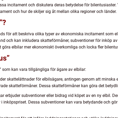
essa incitament och diskutera deras betydelse för bilentusiaster
ament och hur de skiljer sig åt mellan olika regioner och länder.
”?
nds för att beskriva olika typer av ekonomiska incitament som el
land och kan inkludera skatteförmåner, subventioner för inköp av 
t göra elbilar mer ekonomiskt överkomliga och locka fler bilentusia
us”
” som kan vara tillgängliga för ägare av elbilar:
der skattelättnader för elbilsägare, antingen genom att minska ell
rade skatteförmåner. Dessa skatteförmåner kan göra det betydligt 
ar erbjuder subventioner eller bidrag vid köpet av en ny elbil. D
r i inköpspriset. Dessa subventioner kan vara betydande och gör at