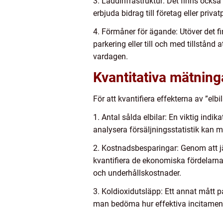
3. Laddinfrastruktur: Det finns också
erbjuda bidrag till företag eller priv
4. Förmåner för ägande: Utöver det fi
parkering eller till och med tillstånd
vardagen.
Kvantitativa mätning
För att kvantifiera effekterna av ”el
1. Antal sålda elbilar: En viktig indi
analysera försäljningsstatistik kan
2. Kostnadsbesparingar: Genom att jä
kvantifiera de ekonomiska fördelarn
och underhållskostnader.
3. Koldioxidutsläpp: Ett annat mått 
man bedöma hur effektiva incitamente