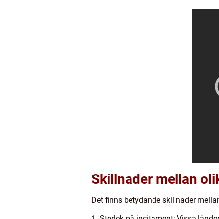
Skillnader mellan oli
Det finns betydande skillnader mellan
1. Storlek på incitament: Vissa länder