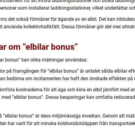
 incitament för att införa laddningsstationer och utöka laddning
atpersoner som installerar laddningsstationer, vilket underlättar 
nns det också förmåner för ägande av en elbil. Det kan inkludera
 att använda kollektivtrafikfält. Dessa förmåner gör det mer attrak
ar om ”elbilar bonus”
bilar bonus” kan olika mätningar användas:
kator på framgången för ”elbilar bonus” är antalet sålda elbilar ef
 man bedöma om incitamenten har haft den önskade effekten på
mföra kostnaderna för att äga och köra en elbil jämfört med en
a med ”elbilar bonus”. Dessa besparingar kan omfatta reducerad
på ”elbilar bonus” är dess miljömässiga inverkan. Genom att mä
n har varit för att minska koldioxidutsläppen från transportsek