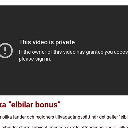
ka ”elbilar bonus”
 olika länder och regioners tillvägagångssätt när det gäller ”elbi
 erbjuder större subventioner och skattelättnader än andra, vilke