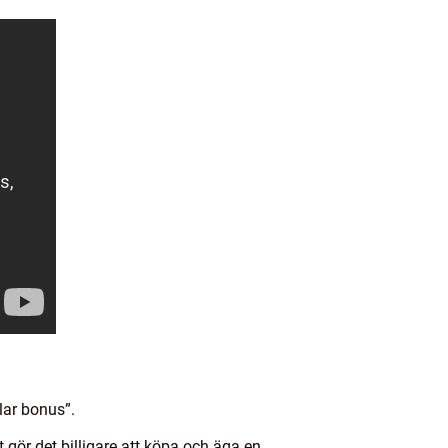
lar bonus”.
t gör det billigare att köpa och äga en