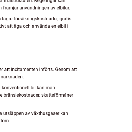
sinfrastrukturen. Regeringar kan
och främjar användningen av elbilar.
 lägre försäkringskostnader, gratis
tivt att äga och använda en elbil i
ter att incitamenten införts. Genom att
 marknaden.
 konventionell bil kan man
e bränslekostnader, skatteförmåner
ta utsläppen av växthusgaser kan
torn.