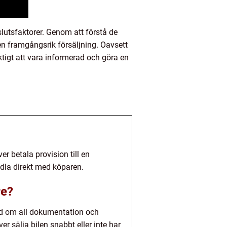
lutsfaktorer. Genom att förstå de
en framgångsrik försäljning. Oavsett
ktigt att vara informerad och göra en
r betala provision till en
ndla direkt med köparen.
re?
and om all dokumentation och
 sälja bilen snabbt eller inte har