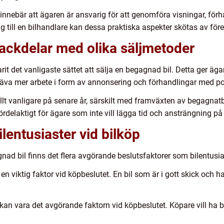
at innebär att ägaren är ansvarig för att genomföra visningar, f
g till en bilhandlare kan dessa praktiska aspekter skötas av före
nackdelar med olika säljmetoder
varit det vanligaste sättet att sälja en begagnad bil. Detta ger äg
äva mer arbete i form av annonsering och förhandlingar med pot
t allt vanligare på senare år, särskilt med framväxten av begagnatb
fördelaktigt för ägare som inte vill lägga tid och ansträngning p
ilentusiaster vid bilköp
nad bil finns det flera avgörande beslutsfaktorer som bilentusias
r en viktig faktor vid köpbeslutet. En bil som är i gott skick och
ch kan vara det avgörande faktorn vid köpbeslutet. Köpare vill ha