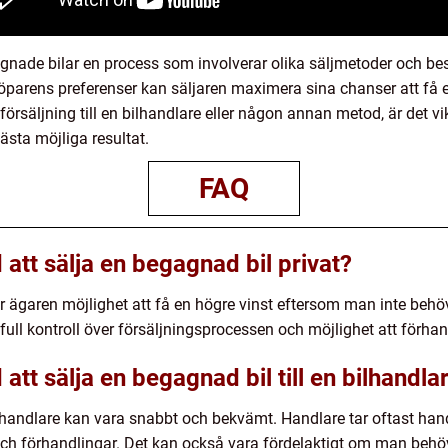
agnade bilar en process som involverar olika säljmetoder och bes
 köparens preferenser kan säljaren maximera sina chanser att få 
försäljning till en bilhandlare eller någon annan metod, är det vi
sta möjliga resultat.
FAQ
att sälja en begagnad bil privat?
er ägaren möjlighet att få en högre vinst eftersom man inte behöve
full kontroll över försäljningsprocessen och möjlighet att förha
att sälja en begagnad bil till en bilhandla
 bilhandlare kan vara snabbt och bekvämt. Handlare tar oftast h
ch förhandlingar. Det kan också vara fördelaktigt om man behöver