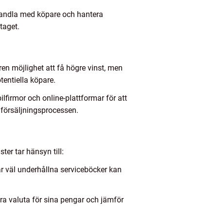
örhandla med köpare och hantera
taget.
aren möjlighet att få högre vinst, men
entiella köpare.
ilfirmor och online-plattformar för att
å försäljningsprocessen.
ter tar hänsyn till:
 har väl underhållna serviceböcker kan
 bra valuta för sina pengar och jämför