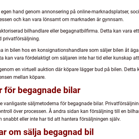
 på egen hand genom annonsering på online-marknadsplatser, socia
rocessen och kan vara lönsamt om marknaden är gynnsam.
n auktoriserad bilhandlare eller begagnatbilfirma. Detta kan vara e
d privatförsäljning.
a in bilen hos en konsignationshandlare som säljer bilen åt äga
a kan vara fördelaktigt om säljaren inte har tid eller kunskap att 
en genom en virtuell auktion där köpare lägger bud på bilen. Det
ensen mellan köpare.
 för begagnade bilar
de vanligaste säljmetoderna för begagnade bilar. Privatförsäljni
ntroll över processen. Å andra sidan kan försäljning till en bil
 snabbt eller inte har tid att hantera försäljningen själv.
ar om sälja begagnad bil