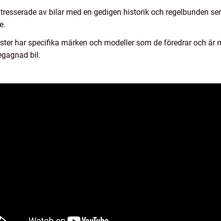
ntresserade av bilar med en gedigen historik och regelbunden ser
e.
ster har specifika märken och modeller som de föredrar och är 
egagnad bil.