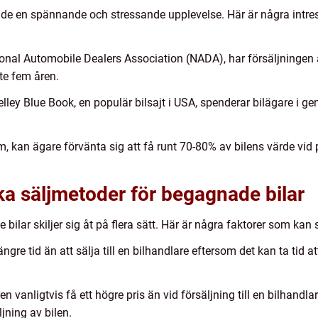
både en spännande och stressande upplevelse. Här är några intr
onal Automobile Dealers Association (NADA), har försäljningen
te fem åren.
lley Blue Book, en populär bilsajt i USA, spenderar bilägare i ge
, kan ägare förvänta sig att få runt 70-80% av bilens värde vid 
ika säljmetoder för begagnade bilar
ilar skiljer sig åt på flera sätt. Här är några faktorer som kan s
ängre tid än att sälja till en bilhandlare eftersom det kan ta tid 
en vanligtvis få ett högre pris än vid försäljning till en bilhandl
jning av bilen.