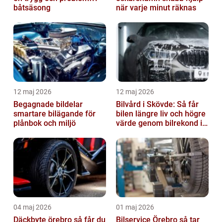
båtsäsong
när varje minut räknas
12 maj 2026
12 maj 2026
Begagnade bildelar
Bilvård i Skövde: Så får
smartare bilägande för
bilen längre liv och högre
plånbok och miljö
värde genom bilrekond i
Skövde
04 maj 2026
01 maj 2026
Däckbyte örebro så får du
Bilservice Örebro så tar