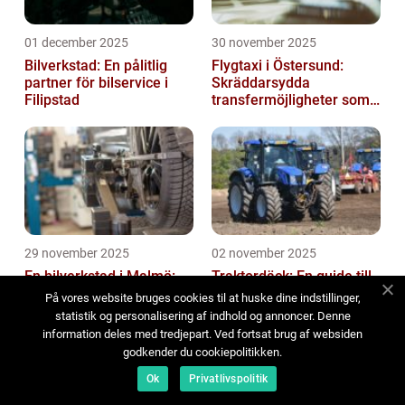
01 december 2025
30 november 2025
Bilverkstad: En pålitlig
Flygtaxi i Östersund:
partner för bilservice i
Skräddarsydda
Filipstad
transfermöjligheter som
förenklar resan
29 november 2025
02 november 2025
En bilverkstad i Malmö:
Traktordäck: En guide till
Hitta en expert med rätt
val och underhåll
På vores website bruges cookies til at huske dine indstillinger,
kunskap
statistik og personalisering af indhold og annoncer. Denne
information deles med tredjepart. Ved fortsat brug af websiden
godkender du cookiepolitikken.
Ok
Privatlivspolitik