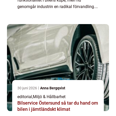
funktionalitet i bilens kupé, men nu
genomgår industrin en radikal förvandling.
Miljöarbete inom bilbranschen handlar inte
längre...
30 juni 2026
Anna Bergqvist
editorial
,
Miljö & Hållbarhet
Bilservice Östersund så tar du hand om
bilen i jämtländskt klimat