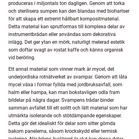
produceras i miljontals ton dagligen. Genom att torka
och sterilisera sumpen kan den blandas med biohartser
för att skapa ett extremt hållbart kompositmaterial.
Detta material kan sprutformas till komplexa delar av
instrumentbrädan eller användas som dekorativa
inlägg. Det ger ytan en mörk, naturligt melerad estetik
som doftar svagt av rostat kaffe och känns organisk
vid beröring.
Ett annat material som vinner mark är mycel, det
underjordiska rotnätverket av svampar. Genom att låta
mycel växa i formar fyllda med jordbruksavfall, som
halm eller hampa, kan man bokstavligen odla fram
bildelar på några dagar. Svampens trådar binder
samman avfallet till ett solitt och lätt material som har
utmärkta isolerande och stötdämpande egenskaper.
Detta gör det idealiskt för delar som sitter gömda
bakom panelerna, såsom krockskydd eller termisk
isolering. När bilens livslängd är slut kan dessa delar