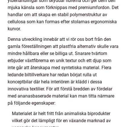
ytbehandlingar som skyddar fibrerna och ger dem den
mjuka känsla som förknippas med premiumfordon. Det
handlar om att skapa en stabil polymerstruktur av
cellulosa som kan formas efter stolarnas ergonomiska
kurvor.
Denna utveckling innebär att vi rör oss bort från den
gamla föreställningen att plastfria alternativ skulle vara
mindre hållbara eller se billiga ut. Snarare tvärtom
erbjuder växtfibrerna en unik textur och ett djup som
inte går att återskapa med syntetiska material. Flera
ledande biltillverkare har redan börjat rulla ut
konceptbilar där hela interiören är klädd i dessa
innovativa textilier. För att förstå bredden av fördelar
med ananasbaserade material kan man titta närmare
på följande egenskaper:
Materialet är helt fritt från animaliska biprodukter
vilket gör det lämpligt för en växande marknad av