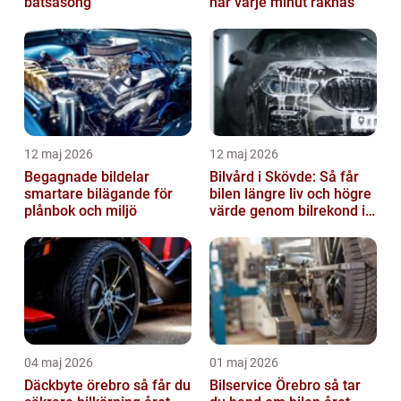
båtsäsong
när varje minut räknas
12 maj 2026
12 maj 2026
Begagnade bildelar
Bilvård i Skövde: Så får
smartare bilägande för
bilen längre liv och högre
plånbok och miljö
värde genom bilrekond i
Skövde
04 maj 2026
01 maj 2026
Däckbyte örebro så får du
Bilservice Örebro så tar