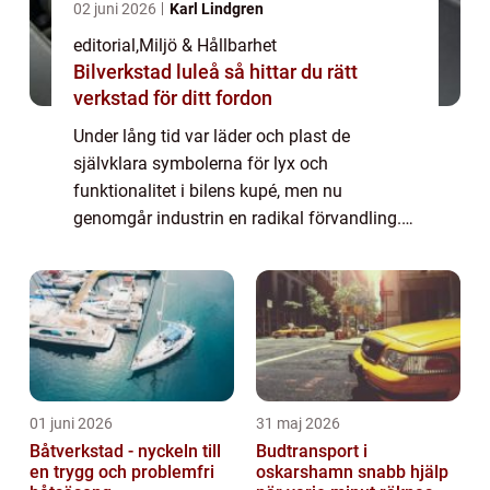
02 juni 2026
Karl Lindgren
editorial
,
Miljö & Hållbarhet
Bilverkstad luleå så hittar du rätt
verkstad för ditt fordon
Under lång tid var läder och plast de
självklara symbolerna för lyx och
funktionalitet i bilens kupé, men nu
genomgår industrin en radikal förvandling.
Miljöarbete inom bilbranschen handlar inte
längre...
01 juni 2026
31 maj 2026
Båtverkstad - nyckeln till
Budtransport i
en trygg och problemfri
oskarshamn snabb hjälp