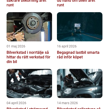
säkrare bilkörning året
du hand om bilen året
runt
runt
01 maj 2026
16 april 2026
Bilverkstad i norrtälje så
Begagnad lastbil smarta
hittar du rätt verkstad för
råd inför köpet
din bil
04 april 2026
14 mars 2026