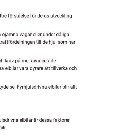
tre förståelse för deras utveckling
 på ojämna vägar eller under dåliga
aftfördelningen till de hjul som har
 och krav på mer avancerade
 elbilar vara dyrare att tillverka och
else. Fyrhjulsdrivna elbilar blir allt
ulsdrivna elbilar är dessa faktorer
nik.