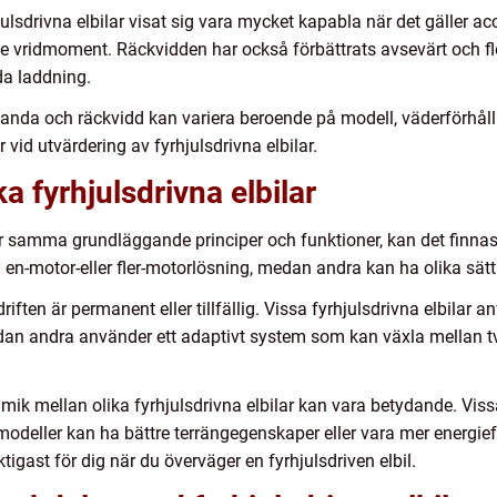
hjulsdrivna elbilar visat sig vara mycket kapabla när det gäller 
 vridmoment. Räckvidden har också förbättrats avsevärt och fle
da laddning.
estanda och räckvidd kan variera beroende på modell, väderförhål
r vid utvärdering av fyrhjulsdrivna elbilar.
ka fyrhjulsdrivna elbilar
 har samma grundläggande principer och funktioner, kan det finnas
en-motor-eller fler-motorlösning, medan andra kan ha olika sätt 
iften är permanent eller tillfällig. Vissa fyrhjulsdrivna elbilar a
dan andra använder ett adaptivt system som kan växla mellan tv
mik mellan olika fyrhjulsdrivna elbilar kan vara betydande. Vi
eller kan ha bättre terrängegenskaper eller vara mer energieffe
igast för dig när du överväger en fyrhjulsdriven elbil.