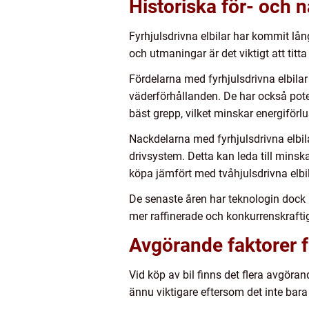
Historiska för- och n
Fyrhjulsdrivna elbilar har kommit lån
och utmaningar är det viktigt att titta
Fördelarna med fyrhjulsdrivna elbilar 
väderförhållanden. De har också pote
bäst grepp, vilket minskar energiförlu
Nackdelarna med fyrhjulsdrivna elbila
drivsystem. Detta kan leda till minsk
köpa jämfört med tvåhjulsdrivna elbil
De senaste åren har teknologin dock u
mer raffinerade och konkurrenskrafti
Avgörande faktorer fö
Vid köp av bil finns det flera avgörand
ännu viktigare eftersom det inte bara 