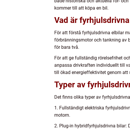
både historiska och aktuella för- och
kommer till att köpa en bil.
Vad är fyrhjulsdrivna
För att förstå fyrhjulsdrivna elbilar mås
förbränningsmotor och tankning av bens
för bara två.
För att ge fullständig rörelsefrihet oc
anpassa drivkraften individuellt till 
till ökad energieffektivitet genom att 
Typer av fyrhjulsdriv
Det finns olika typer av fyrhjulsdrivn
1. Fullständigt elektriska fyrhjulsdriv
motorn.
2. Plug-in hybridfyrhjulsdrivna bilar