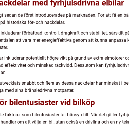
ackdelar med fyrhjulsdrivna elbilar
gt sedan de först introducerades på marknaden. För att få en bät
 på historiska för- och nackdelar.
inkluderar förbättrad kontroll, dragkraft och stabilitet, särskilt
ntialen att vara mer energieffektiva genom att kunna anpassa kr
ster.
r inkluderar potentiellt högre vikt på grund av extra elmotorer
ad effektivitet och minskad räckvidd. Dessutom kan fyrhjulsdrivna
ar.
tvecklats snabbt och flera av dessa nackdelar har minskat i betyd
ga med sina bränsledrivna motparter.
r bilentusiaster vid bilköp
e faktorer som bilentusiaster tar hänsyn till. När det gäller fyrhj
handlar om att välja en bil, utan också en drivlina och en ny tek