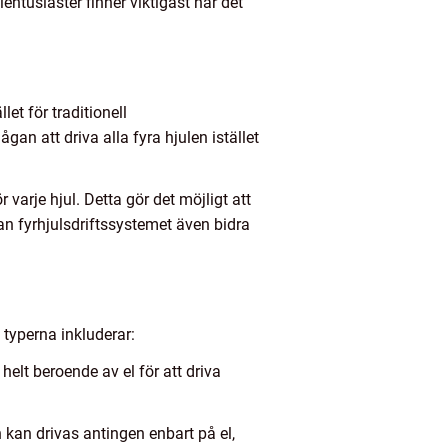
entusiaster finner viktigast när det
llet för traditionell
gan att driva alla fyra hjulen istället
 varje hjul. Detta gör det möjligt att
kan fyrhjulsdriftssystemet även bidra
 typerna inkluderar:
 helt beroende av el för att driva
 kan drivas antingen enbart på el,