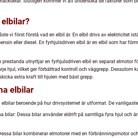
 nackdelar. Slutligen kommer vi att undersöka de faktorer som bil
 elbilar?
te vi först förstå vad en elbil är. En elbil drivs av elektricitet istä
in eller diesel. En fyrhjulsdriven elbil är en elbil som har förmå
h prestanda utnyttjar en fyrhjulsdriven elbil en separat elmotor för
varje hjul, vilket ger förbättrad kontroll och väggrepp. Dessutom 
skicka extra kraft till hjulen med bäst grepp.
na elbilar
a elbilar beroende på hur drivsystemet är utformat. De vanligaste
na bilar: Dessa bilar använder eldrift på samtliga fyra hjul och är
: Dessa bilar kombinerar elmotorer med en förbränningsmotor och