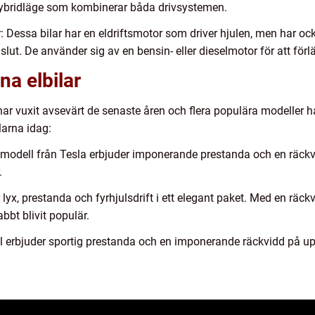
 hybridläge som kombinerar båda drivsystemen.
r: Dessa bilar har en eldriftsmotor som driver hjulen, men har ock
 slut. De använder sig av en bensin- eller dieselmotor för att för
na elbilar
har vuxit avsevärt de senaste åren och flera populära modeller h
larna idag:
odell från Tesla erbjuder imponerande prestanda och en räckvidd
.
 lyx, prestanda och fyrhjulsdrift i ett elegant paket. Med en räck
bt blivit populär.
l erbjuder sportig prestanda och en imponerande räckvidd på upp t