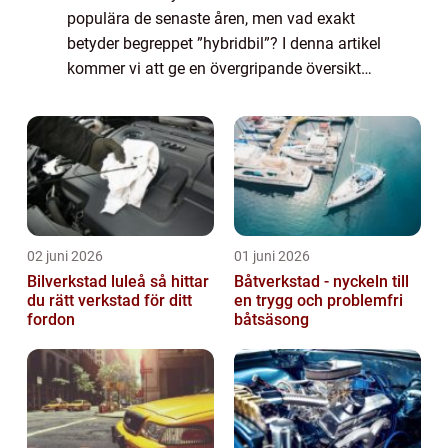
populära de senaste åren, men vad exakt
betyder begreppet ”hybridbil”? I denna artikel
kommer vi att ge en övergripande översikt
över hybridbilar och deras betydelse i
dagens bilvärld. Vi komme...
02 juni 2026
01 juni 2026
Bilverkstad luleå så hittar
Båtverkstad - nyckeln till
du rätt verkstad för ditt
en trygg och problemfri
fordon
båtsäsong