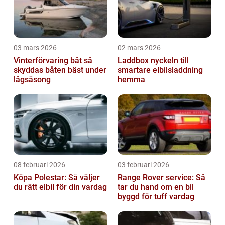
03 mars 2026
02 mars 2026
Vinterförvaring båt så
Laddbox nyckeln till
skyddas båten bäst under
smartare elbilsladdning
lågsäsong
hemma
08 februari 2026
03 februari 2026
Köpa Polestar: Så väljer
Range Rover service: Så
du rätt elbil för din vardag
tar du hand om en bil
byggd för tuff vardag