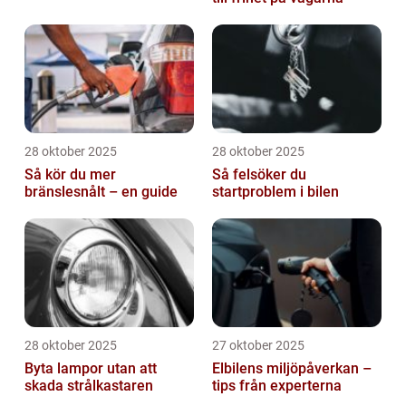
28 oktober 2025
28 oktober 2025
Så kör du mer
Så felsöker du
bränslesnålt – en guide
startproblem i bilen
28 oktober 2025
27 oktober 2025
Byta lampor utan att
Elbilens miljöpåverkan –
skada strålkastaren
tips från experterna