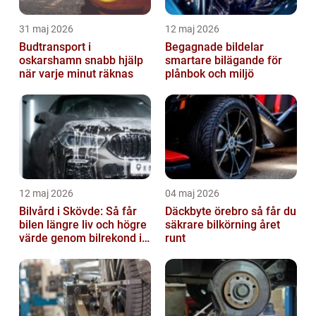
31 maj 2026
12 maj 2026
Budtransport i
Begagnade bildelar
oskarshamn snabb hjälp
smartare bilägande för
när varje minut räknas
plånbok och miljö
12 maj 2026
04 maj 2026
Bilvård i Skövde: Så får
Däckbyte örebro så får du
bilen längre liv och högre
säkrare bilkörning året
värde genom bilrekond i
runt
Skövde