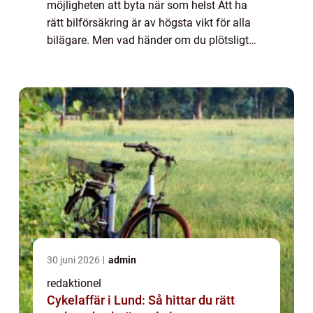
möjligheten att byta när som helst Att ha
rätt bilförsäkring är av högsta vikt för alla
bilägare. Men vad händer om du plötsligt
känner att din nuvarande försäkring inte
längre uppfyller dina behov? Kan du enkelt
...
30 juni 2026
admin
redaktionel
Cykelaffär i Lund: Så hittar du rätt