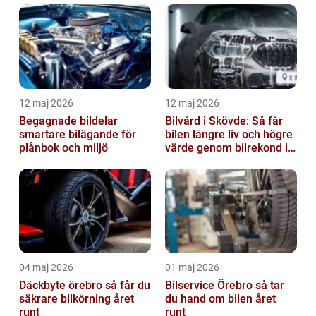
12 maj 2026
12 maj 2026
Begagnade bildelar
Bilvård i Skövde: Så får
smartare bilägande för
bilen längre liv och högre
plånbok och miljö
värde genom bilrekond i
Skövde
04 maj 2026
01 maj 2026
Däckbyte örebro så får du
Bilservice Örebro så tar
säkrare bilkörning året
du hand om bilen året
runt
runt