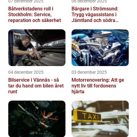
07 december 2025
06 december 2025
Båtverkstadens roll i
Bärgare i Strömsund:
Stockholm: Service,
Trygg vägassistans i
reparation och säkerhet
Jämtland och södra
Lappland
04 december 2025
03 december 2025
Bilservice i Vännäs - så
Motorrenovering: Att ge
tar du hand om bilen året
nytt liv till fordonens
runt
hjärta