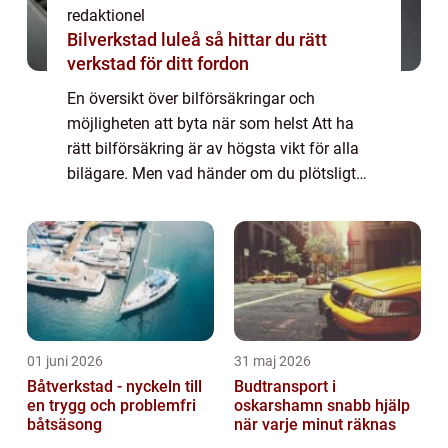
redaktionel
Bilverkstad luleå så hittar du rätt
verkstad för ditt fordon
En översikt över bilförsäkringar och
möjligheten att byta när som helst Att ha
rätt bilförsäkring är av högsta vikt för alla
bilägare. Men vad händer om du plötsligt
känner att din nuvarande försäkring inte
längre uppfyller dina behov? Kan du enkelt
...
01 juni 2026
31 maj 2026
Båtverkstad - nyckeln till
Budtransport i
en trygg och problemfri
oskarshamn snabb hjälp
båtsäsong
när varje minut räknas