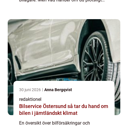
känner att din nuvarande försäkring inte
längre uppfyller dina behov? Kan du enkelt
...
30 juni 2026
Anna Bergqvist
redaktionel
Bilservice Östersund så tar du hand om
bilen i jämtländskt klimat
En översikt över bilförsäkringar och