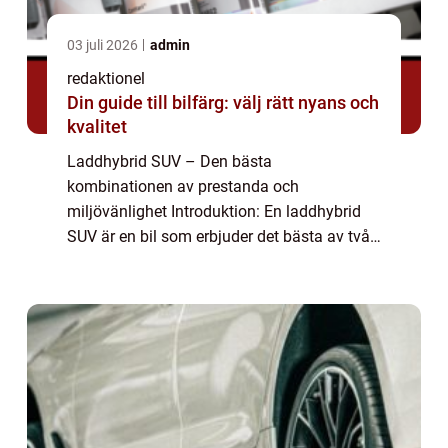
03 juli 2026
admin
redaktionel
Din guide till bilfärg: välj rätt nyans och
kvalitet
Laddhybrid SUV – Den bästa
kombinationen av prestanda och
miljövänlighet Introduktion: En laddhybrid
SUV är en bil som erbjuder det bästa av två
världar. Med sitt kraftfulla och rymliga SUV-
chassi kombinerat med den miljövänliga
teknologin hos ...