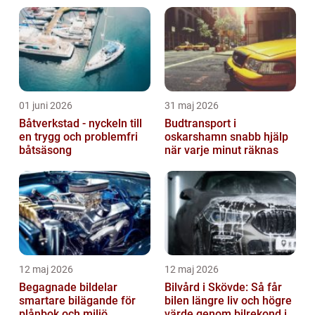
chassi kombinerat med den miljövänliga
teknologin hos ...
01 juni 2026
31 maj 2026
Båtverkstad - nyckeln till
Budtransport i
en trygg och problemfri
oskarshamn snabb hjälp
båtsäsong
när varje minut räknas
12 maj 2026
12 maj 2026
Begagnade bildelar
Bilvård i Skövde: Så får
smartare bilägande för
bilen längre liv och högre
plånbok och miljö
värde genom bilrekond i