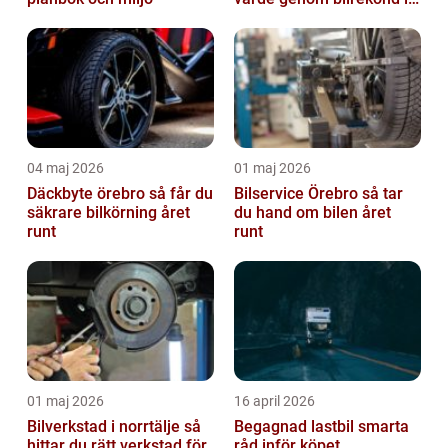
Skövde
04 maj 2026
01 maj 2026
Däckbyte örebro så får du
Bilservice Örebro så tar
säkrare bilkörning året
du hand om bilen året
runt
runt
01 maj 2026
16 april 2026
Bilverkstad i norrtälje så
Begagnad lastbil smarta
hittar du rätt verkstad för
råd inför köpet