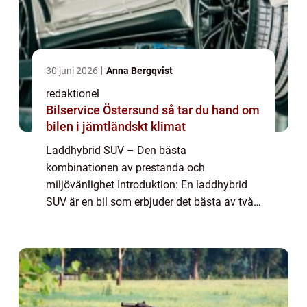
30 juni 2026
Anna Bergqvist
redaktionel
Bilservice Östersund så tar du hand om
bilen i jämtländskt klimat
Laddhybrid SUV – Den bästa
kombinationen av prestanda och
miljövänlighet Introduktion: En laddhybrid
SUV är en bil som erbjuder det bästa av två
världar. Med sitt kraftfulla och rymliga SUV-
chassi kombinerat med den miljövänliga
teknologin hos ...