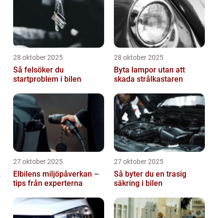
28 oktober 2025
28 oktober 2025
Så felsöker du
Byta lampor utan att
startproblem i bilen
skada strålkastaren
27 oktober 2025
27 oktober 2025
Elbilens miljöpåverkan –
Så byter du en trasig
tips från experterna
säkring i bilen