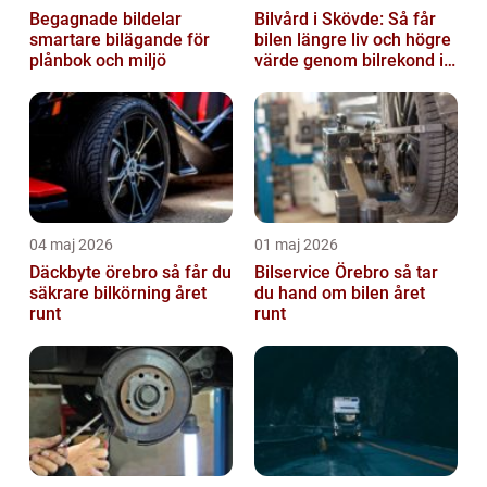
Begagnade bildelar
Bilvård i Skövde: Så får
smartare bilägande för
bilen längre liv och högre
plånbok och miljö
värde genom bilrekond i
Skövde
04 maj 2026
01 maj 2026
Däckbyte örebro så får du
Bilservice Örebro så tar
säkrare bilkörning året
du hand om bilen året
runt
runt