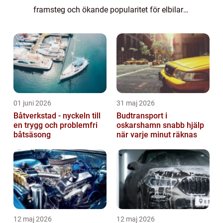
framsteg och ökande popularitet för elbilar
är det viktigt för bilentusiaster att förstå
processen för att kunna fatta...
01 juni 2026
31 maj 2026
Båtverkstad - nyckeln till
Budtransport i
en trygg och problemfri
oskarshamn snabb hjälp
båtsäsong
när varje minut räknas
12 maj 2026
12 maj 2026