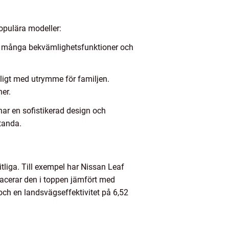
populära modeller:
har många bekvämlighetsfunktioner och
ligt med utrymme för familjen.
er.
ar en sofistikerad design och
tanda.
itliga. Till exempel har Nissan Leaf
placerar den i toppen jämfört med
och en landsvägseffektivitet på 6,52