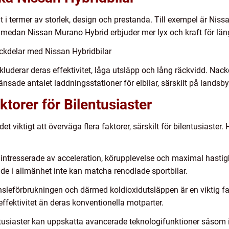
åt i termer av storlek, design och prestanda. Till exempel är Nis
, medan Nissan Murano Hybrid erbjuder mer lyx och kraft för län
ckdelar med Nissan Hybridbilar
kluderar deras effektivitet, låga utsläpp och lång räckvidd. Nac
änsade antalet laddningsstationer för elbilar, särskilt på landsb
torer för Bilentusiaster
det viktigt att överväga flera faktorer, särskilt för bilentusiaste
 intresserade av acceleration, körupplevelse och maximal hastig
 de i allmänhet inte kan matcha renodlade sportbilar.
änsleförbrukningen och därmed koldioxidutsläppen är en viktig f
effektivitet än deras konventionella motparter.
ntusiaster kan uppskatta avancerade teknologifunktioner såsom