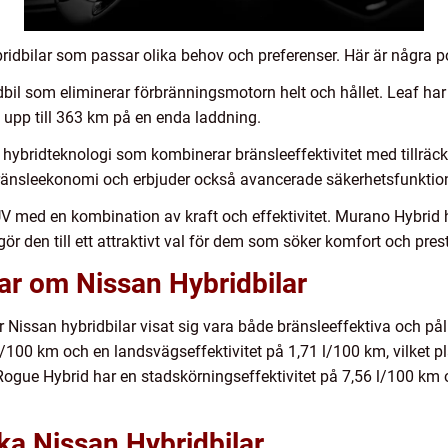
bridbilar som passar olika behov och preferenser. Här är några 
ridbil som eliminerar förbränningsmotorn helt och hållet. Leaf 
upp till 363 km på en enda laddning.
ybridteknologi som kombinerar bränsleeffektivitet med tillräck
änsleekonomi och erbjuder också avancerade säkerhetsfunktion
V med en kombination av kraft och effektivitet. Murano Hybrid h
r den till ett attraktivt val för dem som söker komfort och pres
ar om Nissan Hybridbilar
r Nissan hybridbilar visat sig vara både bränsleeffektiva och pål
l/100 km och en landsvägseffektivitet på 1,71 l/100 km, vilket 
ogue Hybrid har en stadskörningseffektivitet på 7,56 l/100 km 
ika Nissan Hybridbilar