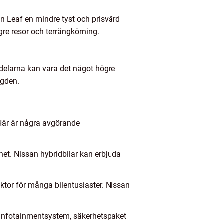
san Leaf en mindre tyst och prisvärd
gre resor och terrängkörning.
kdelarna kan vara det något högre
ygden.
r. Här är några avgörande
het. Nissan hybridbilar kan erbjuda
aktor för många bilentusiaster. Nissan
 infotainmentsystem, säkerhetspaket