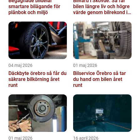
Begagnade bildelar
Bilvård i Skövde: Så får
smartare bilägande för
bilen längre liv och högre
plånbok och miljö
värde genom bilrekond i
Skövde
04 maj 2026
01 maj 2026
Däckbyte örebro så får du
Bilservice Örebro så tar
säkrare bilkörning året
du hand om bilen året
runt
runt
01 maj 2026
16 april 2026