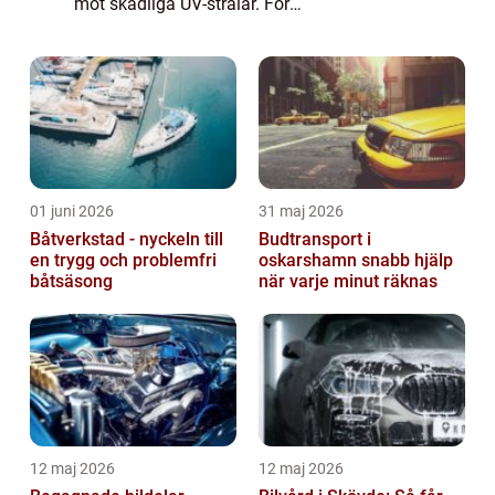
mot skadliga UV-strålar. För
bostadsrättsföreningar är solfilm en
kostnadseffek...
01 juni 2026
31 maj 2026
Båtverkstad - nyckeln till
Budtransport i
en trygg och problemfri
oskarshamn snabb hjälp
båtsäsong
när varje minut räknas
12 maj 2026
12 maj 2026