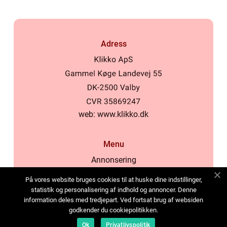
Adress
web:
www.klikko.dk
Menu
Annonsering
Om oss
På vores website bruges cookies til at huske dine indstillinger,
Cookies
statistik og personalisering af indhold og annoncer. Denne
information deles med tredjepart. Ved fortsat brug af websiden
Kontakta oss
godkender du cookiepolitikken.
Sitemap
Ok
Privatlivspolitik