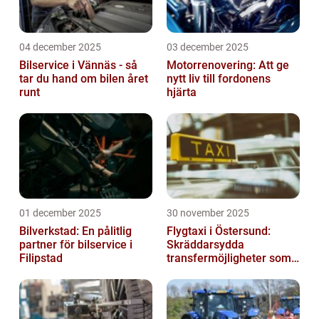
04 december 2025
03 december 2025
Bilservice i Vännäs - så
Motorrenovering: Att ge
tar du hand om bilen året
nytt liv till fordonens
runt
hjärta
01 december 2025
30 november 2025
Bilverkstad: En pålitlig
Flygtaxi i Östersund:
partner för bilservice i
Skräddarsydda
Filipstad
transfermöjligheter som
förenklar resan