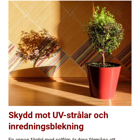
Skydd mot UV-strålar och
inredningsblekning
En annan fördel med solfilm är dess förmåga att