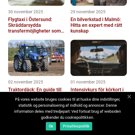
30 november 2025
29 november 2025
Flygtaxi i Östersund:
En bilverkstad i Malmö:
Skräddarsydda
Hitta en expert med rätt
transfermöjligheter som
kunskap
förenklar resan
02 november 2025
01 november 2025
Traktordäck: En guide till
Intensivkurs för körkort i
val och underhåll
Borås: Den snabba vägen
På vores website bruges cookies til at huske dine indstillinger,
till frihet på vägarna
statistik og personalisering af indhold og annoncer. Denne
information deles med tredjepart. Ved fortsat brug af websiden
godkender du cookiepolitikken.
Ok
Privatlivspolitik