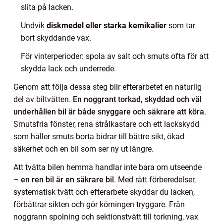
slita på lacken.
Undvik
diskmedel eller starka kemikalier
som tar
bort skyddande vax.
För vinterperioder: spola av salt och smuts ofta för att
skydda lack och underrede.
Genom att följa dessa steg blir efterarbetet en naturlig
del av biltvätten.
En noggrant torkad, skyddad och väl
underhållen bil är både snyggare och säkrare att köra
.
Smutsfria fönster, rena strålkastare och ett lackskydd
som håller smuts borta bidrar till bättre sikt, ökad
säkerhet och en bil som ser ny ut längre.
Att tvätta bilen hemma handlar inte bara om utseende
–
en ren bil är en säkrare bil
. Med rätt förberedelser,
systematisk tvätt och efterarbete skyddar du lacken,
förbättrar sikten och gör körningen tryggare. Från
noggrann spolning och sektionstvätt till torkning, vax