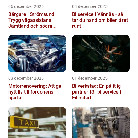
06 december 2025
04 december 2025
Bärgare i Strömsund:
Bilservice i Vännäs - så
Trygg vägassistans i
tar du hand om bilen året
Jämtland och södra
runt
Lappland
03 december 2025
01 december 2025
Motorrenovering: Att ge
Bilverkstad: En pålitlig
nytt liv till fordonens
partner för bilservice i
hjärta
Filipstad