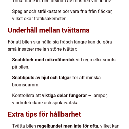
Torka både in- och utsidan av fönstren vid behov.
Speglar och strålkastare bör vara fria från fläckar,
vilket ökar trafiksäkerheten.
Underhåll mellan tvättarna
För att bilen ska hålla sig fräsch längre kan du göra
små insatser mellan större tvättar:
Snabbtork med mikrofiberduk
vid regn eller smuts
på bilen.
Snabbputs av hjul och fälgar
för att minska
bromsdamm.
Kontrollera att
viktiga delar fungerar
– lampor,
vindrutetorkare och spolarvätska.
Extra tips för hållbarhet
Tvätta bilen
regelbundet men inte för ofta
, vilket kan