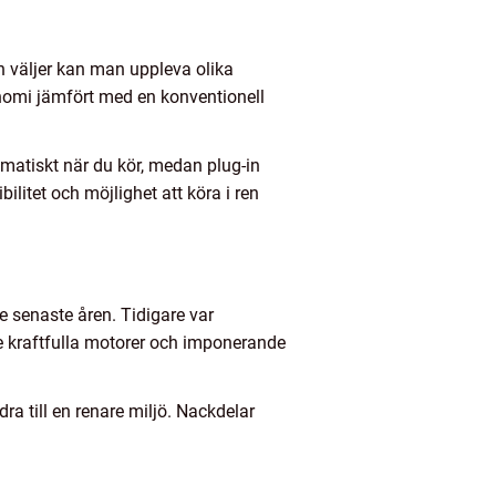
n väljer kan man uppleva olika
konomi jämfört med en konventionell
omatiskt när du kör, medan plug-in
ilitet och möjlighet att köra i ren
de senaste åren. Tidigare var
 kraftfulla motorer och imponerande
ra till en renare miljö. Nackdelar