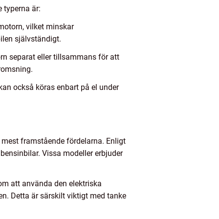
e typerna är:
motorn, vilket minskar
ilen självständigt.
n separat eller tillsammans för att
bromsning.
e kan också köras enbart på el under
de mest framstående fördelarna. Enligt
bensinbilar. Vissa modeller erbjuder
om att använda den elektriska
n. Detta är särskilt viktigt med tanke