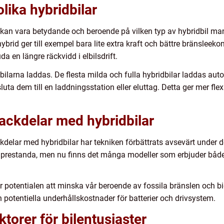
lika hybridbilar
r kan vara betydande och beroende på vilken typ av hybridbil ma
ybrid ger till exempel bara lite extra kraft och bättre bränslee
da en längre räckvidd i elbilsdrift.
dbilarna laddas. De flesta milda och fulla hybridbilar laddas aut
ta dem till en laddningsstation eller eluttag. Detta ger mer flexib
nackdelar med hybridbilar
ackdelar med hybridbilar har tekniken förbättrats avsevärt under 
 prestanda, men nu finns det många modeller som erbjuder både
r potentialen att minska vår beroende av fossila bränslen och bid
 potentiella underhållskostnader för batterier och drivsystem.
torer för bilentusiaster