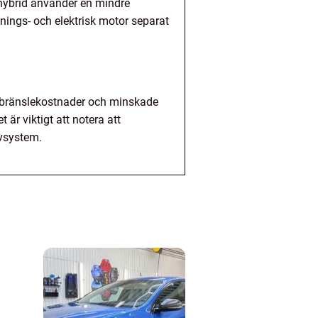
d hybrid använder en mindre
nings- och elektrisk motor separat
gre bränslekostnader och minskade
är viktigt att notera att
ivsystem.