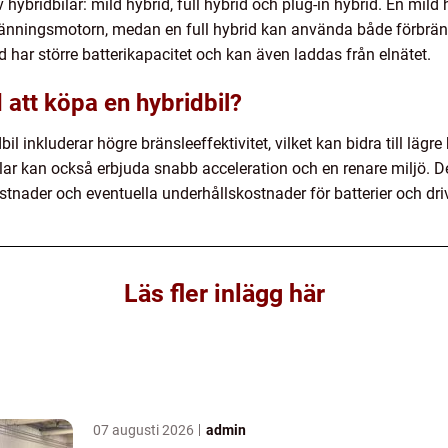
v hybridbilar: mild hybrid, full hybrid och plug-in hybrid. En mil
rbränningsmotorn, medan en full hybrid kan använda både förbrän
d har större batterikapacitet och kan även laddas från elnätet.
 att köpa en hybridbil?
il inkluderar högre bränsleeffektivitet, vilket kan bidra till lä
ar kan också erbjuda snabb acceleration och en renare miljö. Det 
stnader och eventuella underhållskostnader för batterier och dr
Läs fler inlägg här
07 augusti 2026
admin