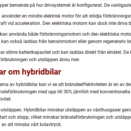
 typer beroende på hur drivsystemet är konfigurerat. De vanligast
l använder en mindre elektrisk motor för att stödja förbrännings
aft vid acceleration. Den elektriska motorn kan dock inte driva b
il kan använda både förbränningsmotorn och den elektriska motor
rn kan också laddas från bensinmotorn eller genom regenerativ 
 har större batterikapacitet och kan laddas direkt från elnätet. D
leförbrukningen och utsläppen ännu mer.
ar om hybridbilar
terna av hybridbilar kan vi se att bränsleeffektiviteten är en av 
nsleförbrukningen med upp till 30% jämfört med konventionella 
vitet.
-utsläppen. Hybridbilar minskar utsläppen av växthusgaser gen
tart och stopp, vilket minskar bränsleförbrukningen och utsläppe
av att minska vårt kolavtryck.