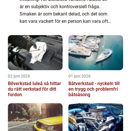
är en subjektiv och kontroversiell fråga.
Smaken är som bekant delad, och det som
kan vara vackert för en person kan vara ofta
anses vara fult för en annan. Trots detta
finns det bilar som har fått ett be...
02 juni 2026
01 juni 2026
Bilverkstad luleå så hittar
Båtverkstad - nyckeln till
du rätt verkstad för ditt
en trygg och problemfri
fordon
båtsäsong