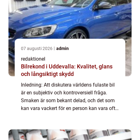
07 augusti 2026
admin
redaktionel
Bilrekond i Uddevalla: Kvalitet, glans
och långsiktigt skydd
Inledning: Att diskutera världens fulaste bil
är en subjektiv och kontroversiell fråga.
Smaken är som bekant delad, och det som
kan vara vackert för en person kan vara ofta
anses vara fult för en annan. Trots detta
finns det bilar som har fått ett be...