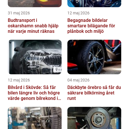
31 maj 2026
12 maj 2026
Budtransport i
Begagnade bildelar
oskarshamn snabb hjälp
smartare bilägande för
när varje minut räknas
plånbok och miljö
12 maj 2026
04 maj 2026
Bilvård i Skövde: Så får
Däckbyte örebro så får du
bilen längre liv och högre
säkrare bilkörning året
värde genom bilrekond i
runt
Skövde