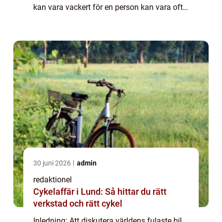
kan vara vackert för en person kan vara ofta
anses vara fult för en annan. Trots detta
finns det bilar som har fått ett be...
30 juni 2026
admin
redaktionel
Cykelaffär i Lund: Så hittar du rätt
verkstad och rätt cykel
Inledning: Att diskutera världens fulaste bil