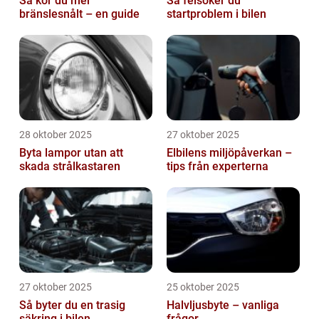
Så kör du mer
Så felsöker du
bränslesnålt – en guide
startproblem i bilen
28 oktober 2025
27 oktober 2025
Byta lampor utan att
Elbilens miljöpåverkan –
skada strålkastaren
tips från experterna
27 oktober 2025
25 oktober 2025
Så byter du en trasig
Halvljusbyte – vanliga
säkring i bilen
frågor