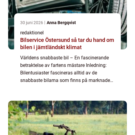
30 juni 2026
Anna Bergqvist
redaktionel
Bilservice Östersund så tar du hand om
bilen i jämtländskt klimat
Världens snabbaste bil – En fascinerande
betraktelse av fartens mästare Inledning:
Bilentusiaster fascineras alltid av de
snabbaste bilarna som finns på marknaden.
I denna artikel kommer vi att ge dig en
omfattande översikt över världens snabba...