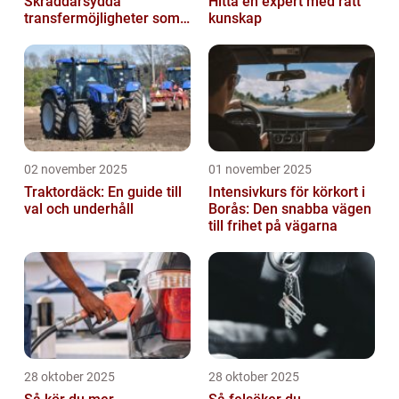
Skräddarsydda
Hitta en expert med rätt
transfermöjligheter som
kunskap
förenklar resan
02 november 2025
01 november 2025
Traktordäck: En guide till
Intensivkurs för körkort i
val och underhåll
Borås: Den snabba vägen
till frihet på vägarna
28 oktober 2025
28 oktober 2025