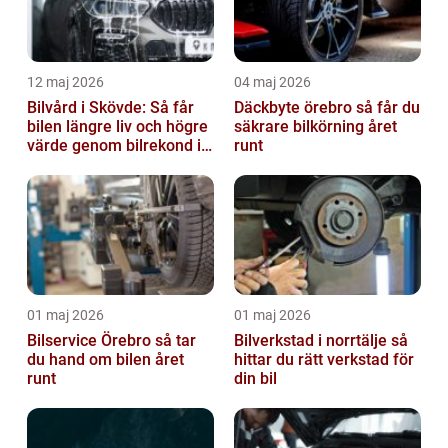
12 maj 2026
04 maj 2026
Bilvård i Skövde: Så får
Däckbyte örebro så får du
bilen längre liv och högre
säkrare bilkörning året
värde genom bilrekond i
runt
Skövde
01 maj 2026
01 maj 2026
Bilservice Örebro så tar
Bilverkstad i norrtälje så
du hand om bilen året
hittar du rätt verkstad för
runt
din bil