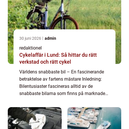
30 juni 2026
admin
redaktionel
Cykelaffär i Lund: Så hittar du rätt
verkstad och rätt cykel
Världens snabbaste bil – En fascinerande
betraktelse av fartens mästare Inledning:
Bilentusiaster fascineras alltid av de
snabbaste bilarna som finns på marknaden.
I denna artikel kommer vi att ge dig en
omfattande översikt över världens snabba...