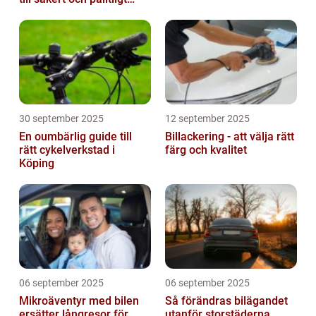
underhåll
30 september 2025
12 september 2025
En oumbärlig guide till
Billackering - att välja rätt
rätt cykelverkstad i
färg och kvalitet
Köping
06 september 2025
06 september 2025
Mikroäventyr med bilen
Så förändras bilägandet
ersätter långresor för
utanför storstäderna