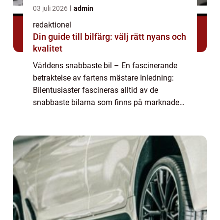
03 juli 2026
admin
redaktionel
Din guide till bilfärg: välj rätt nyans och
kvalitet
Världens snabbaste bil – En fascinerande
betraktelse av fartens mästare Inledning:
Bilentusiaster fascineras alltid av de
snabbaste bilarna som finns på marknaden.
I denna artikel kommer vi att ge dig en
omfattande översikt över världens snabba...